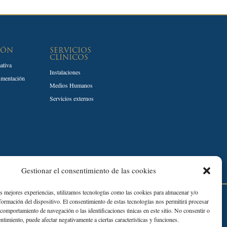
IÓN
SERVICIOS
CLÍNICOS
ativa
Instalaciones
umentación
Medios Humanos
Servicios externos
Gestionar el consentimiento de las cookies
as mejores experiencias, utilizamos tecnologías como las cookies para almacenar y/o
Desarrollado por:
nformación del dispositivo. El consentimiento de estas tecnologías nos permitirá procesar
comportamiento de navegación o las identificaciones únicas en este sitio. No consentir o
entimiento, puede afectar negativamente a ciertas características y funciones.