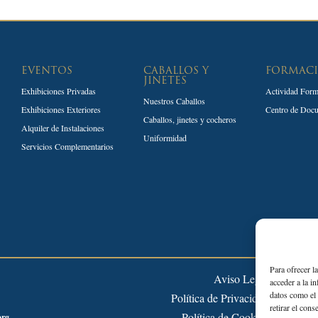
EVENTOS
CABALLOS Y
FORMAC
JINETES
Exhibiciones Privadas
Actividad Form
Nuestros Caballos
Exhibiciones Exteriores
Centro de Doc
Caballos, jinetes y cocheros
Alquiler de Instalaciones
Uniformidad
Servicios Complementarios
Para ofrecer l
Aviso Legal
acceder a la i
datos como el 
Política de Privacidad
retirar el cons
Política de Cookies
org