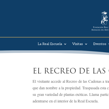
La Real Escuela
Visitas
Eventos
EL RECREO DE LAS
El visitante accede al Recreo de las Cadenas a t
que dan nombre a la propiedad. Traspasada esta ca
su gran variedad de plantas exóticas. Llama partic
adentrarse en el interior de la Real Escuela.