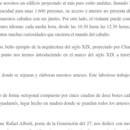
nosotros un edificio proyectado al más puro estilo andaluz, llamado P
cidad para unas 1.600 personas, su acceso e interior no presenta difi
uestros caballos con sus jinetes. Por otro lado, el visitante puede con
rentes idiomas cada media hora, desde las 10.30 hasta las 12.30 horas, 
otras muchas curiosidades que encierra el mundo del caballo.
io, bello ejemplo de la arquitectura del siglo XIX, proyectado por Char
 punto nos iremos introduciendo en el marco del siglo XIX a través 
r donde se reparan y elaboran nuestros arneses. Este laborioso trabajo
o de forma octogonal compuesto por cinco cuadras de doce boxes cada 
 guadarnés, lugar hecho en madera donde se guardan todos los arneses q
e Rafael Alberti, poeta de la Generación del 27, nos dedicó con moti