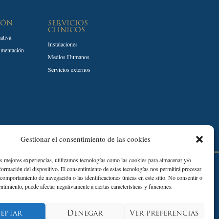
IÓN
SERVICIOS
CLÍNICOS
ativa
Instalaciones
umentación
Medios Humanos
Servicios externos
Gestionar el consentimiento de las cookies
as mejores experiencias, utilizamos tecnologías como las cookies para almacenar y/o
Desarrollado por:
nformación del dispositivo. El consentimiento de estas tecnologías nos permitirá procesar
comportamiento de navegación o las identificaciones únicas en este sitio. No consentir o
entimiento, puede afectar negativamente a ciertas características y funciones.
eptar
Denegar
Ver preferencias