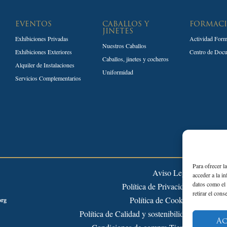
EVENTOS
CABALLOS Y
FORMAC
JINETES
Exhibiciones Privadas
Actividad Form
Nuestros Caballos
Exhibiciones Exteriores
Centro de Doc
Caballos, jinetes y cocheros
Alquiler de Instalaciones
Uniformidad
Servicios Complementarios
Para ofrecer l
Aviso Legal
acceder a la i
datos como el 
Política de Privacidad
retirar el cons
Política de Cookies
org
Política de Calidad y sostenibilidad
Ac