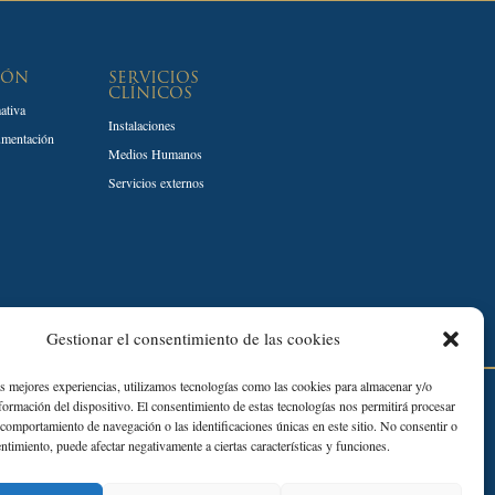
IÓN
SERVICIOS
CLÍNICOS
ativa
Instalaciones
umentación
Medios Humanos
Servicios externos
Gestionar el consentimiento de las cookies
as mejores experiencias, utilizamos tecnologías como las cookies para almacenar y/o
Desarrollado por:
nformación del dispositivo. El consentimiento de estas tecnologías nos permitirá procesar
comportamiento de navegación o las identificaciones únicas en este sitio. No consentir o
entimiento, puede afectar negativamente a ciertas características y funciones.