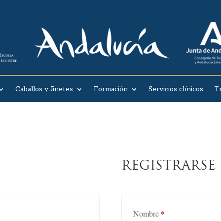
Caballos y Jinetes
Formación
Servicios clínicos
T
REGISTRARSE
gatorio
*
Nombre