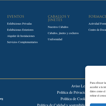
EVENTOS
CABALLOS Y
FORMAC
JINETES
Exhibiciones Privadas
Actividad Form
Nuestros Caballos
Exhibiciones Exteriores
Centro de Doc
Caballos, jinetes y cocheros
Alquiler de Instalaciones
Uniformidad
Servicios Complementarios
Para ofrecer l
Aviso Legal
acceder a la i
datos como el 
Política de Privacidad
retirar el cons
Política de Cookies
org
Política de Calidad y sostenibilidad