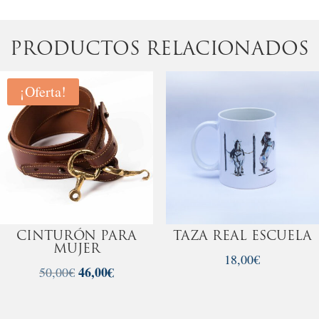
PRODUCTOS RELACIONADOS
¡Oferta!
CINTURÓN PARA
TAZA REAL ESCUELA
MUJER
18,00
€
El
46,00
€
El
50,00
€
precio
precio
original
actual