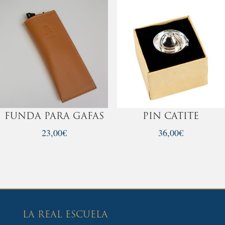
era:
es:
50,00€.
46,00€.
FUNDA PARA GAFAS
PIN CATITE
23,00
€
36,00
€
LA REAL ESCUELA