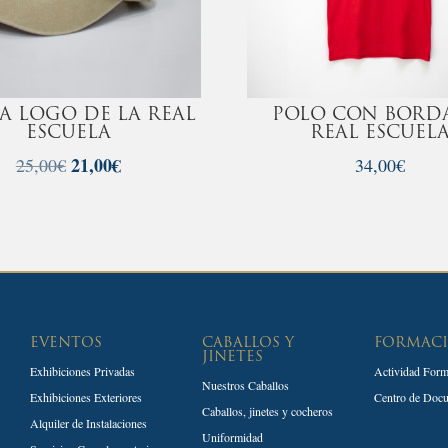
A LOGO DE LA REAL
POLO CON BORD
ESCUELA
REAL ESCUEL
El
21,00
€
El
25,00
€
34,00
€
precio
precio
original
actual
era:
es:
25,00€.
21,00€.
EVENTOS
CABALLOS Y
FORMAC
JINETES
Exhibiciones Privadas
Actividad Form
Nuestros Caballos
Exhibiciones Exteriores
Centro de Doc
Caballos, jinetes y cocheros
Alquiler de Instalaciones
Uniformidad