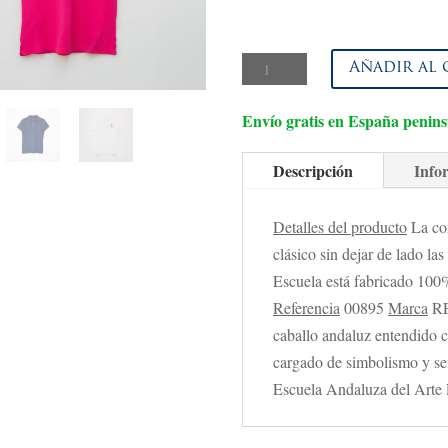
Polo
Añadir al 
mujer
Real
Envío gratis en España penins
Escuela
Descripción
Info
cantidad
Detalles del producto
La com
clásico sin dejar de lado la
Escuela está fabricado 100
Referencia
00895
Marca
RE
caballo andaluz entendido c
cargado de simbolismo y se
Escuela Andaluza del Arte 