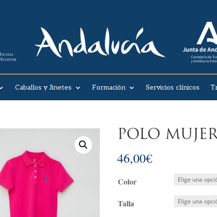
Caballos y Jinetes
Formación
Servicios clínicos
T
POLO MUJER
46,00
€
Color
Talla