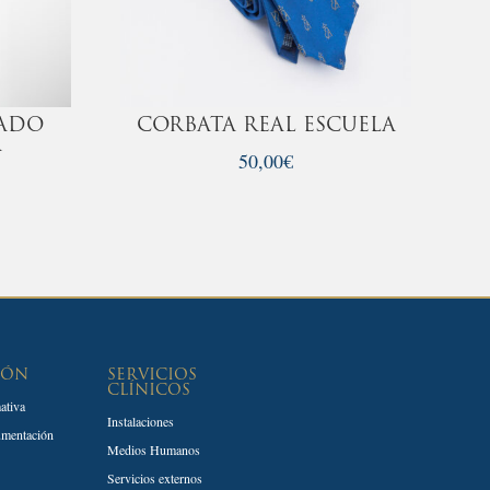
ADO
CORBATA REAL ESCUELA
A
50,00
€
IÓN
SERVICIOS
CLÍNICOS
ativa
Instalaciones
umentación
Medios Humanos
Servicios externos