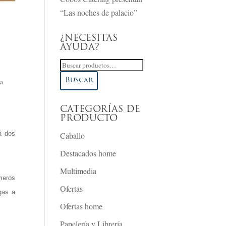
“Las noches de palacio”
¿NECESITAS
AYUDA?
Buscar
por:
Buscar
la
CATEGORÍAS DE
PRODUCTO
á dos
Caballo
Destacados home
Multimedia
meros
Ofertas
gas a
Ofertas home
Papelería y Librería