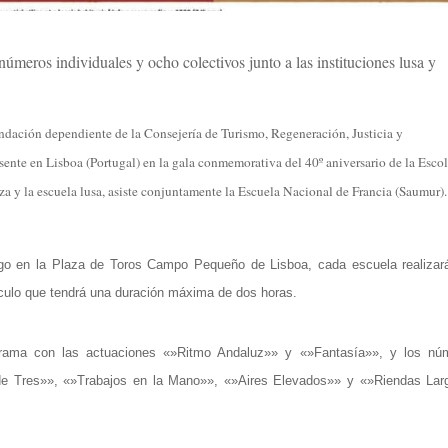
úmeros individuales y ocho colectivos junto a las instituciones lusa y
dación dependiente de la Consejería de Turismo, Regeneración, Justicia y
sente en Lisboa (Portugal) en la gala conmemorativa del 40º aniversario de la Esco
za y la escuela lusa, asiste conjuntamente la Escuela Nacional de Francia (Saumur).
ngo en la Plaza de Toros Campo Pequeño de Lisboa, cada escuela realizar
culo que tendrá una duración máxima de dos horas.
grama con las actuaciones «»Ritmo Andaluz»» y «»Fantasía»», y los nú
o de Tres»», «»Trabajos en la Mano»», «»Aires Elevados»» y «»Riendas Lar