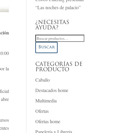
“Las noches de palacio”
¿NECESITAS
AYUDA?
ación
Buscar
por:
Buscar
20:00
CATEGORÍAS DE
or la
PRODUCTO
Caballo
Destacados home
icial
 abre
Multimedia
Ofertas
ursos
Ofertas home
entes
Papelería y Librería