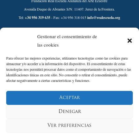
Fundación Real Escuela Andaluza del Arte Ecuestre
Avenida Duque de Abrantes S/N. 11407. Jerez de la Frontera.
Tel:
+34 956 319 635
- Fax: +34 956 318 015
info@realescuela.org
Desarrollado por:
Gestionar el consentimiento de
las cookies
Para ofrecer las mejores experiencias, utilizamos tecnologías como las cookies para
almacenar y/o acceder a la información del dispositivo. El consentimiento de estas
tecnologías nos permitirá procesar datos como el comportamiento de navegación o las
identificaciones únicas en este sitio. No consentir o retirar el consentimiento, puede
afectar negativamente a ciertas características y funciones.
Aviso Legal
Aceptar
Política de Privacidad
Política de Cookies
Denegar
Política de Calidad y sostenibilidad
Condiciones de compra Tienda
Ver preferencias
Condiciones de compra Entradas