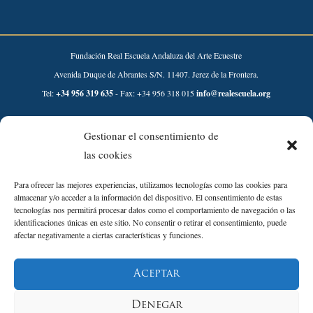
Fundación Real Escuela Andaluza del Arte Ecuestre
Avenida Duque de Abrantes S/N. 11407. Jerez de la Frontera.
Tel:
+34 956 319 635
- Fax: +34 956 318 015
info@realescuela.org
Desarrollado por:
Gestionar el consentimiento de
las cookies
Para ofrecer las mejores experiencias, utilizamos tecnologías como las cookies para
almacenar y/o acceder a la información del dispositivo. El consentimiento de estas
tecnologías nos permitirá procesar datos como el comportamiento de navegación o las
identificaciones únicas en este sitio. No consentir o retirar el consentimiento, puede
afectar negativamente a ciertas características y funciones.
Aviso Legal
Aceptar
Política de Privacidad
Política de Cookies
Denegar