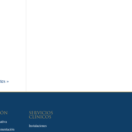
tes »
IÓN
SERVICIOS
CLÍNICOS
ativa
Instalaciones
umentación