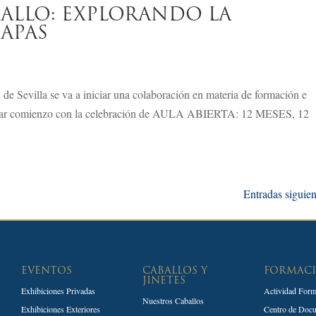
BALLO: EXPLORANDO LA
CAPAS
de Sevilla se va a iniciar una colaboración en materia de formación e
a a dar comienzo con la celebración de AULA ABIERTA: 12 MESES, 12
Entradas siguien
EVENTOS
CABALLOS Y
FORMAC
JINETES
Exhibiciones Privadas
Actividad Form
Nuestros Caballos
Exhibiciones Exteriores
Centro de Doc