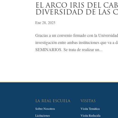
EL ARCO IRIS DEL CA
DIVERSIDAD DE LAS 
Ene 28, 2025
Gracias a un convenio firmado con la Universidad 
investigación entre ambas instituciones que v
SEMINARIOS. Se trata de realizar un...
LA REAL ESCUELA
VISITAS
Sobre Nosotros
Visita Temática
Licitaciones
Visita Reducida