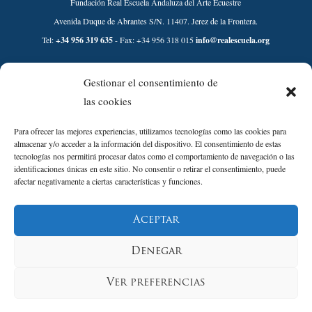
Fundación Real Escuela Andaluza del Arte Ecuestre
Avenida Duque de Abrantes S/N. 11407. Jerez de la Frontera.
Tel:
+34 956 319 635
- Fax: +34 956 318 015
info@realescuela.org
Desarrollado por:
Gestionar el consentimiento de
las cookies
Para ofrecer las mejores experiencias, utilizamos tecnologías como las cookies para
almacenar y/o acceder a la información del dispositivo. El consentimiento de estas
tecnologías nos permitirá procesar datos como el comportamiento de navegación o las
identificaciones únicas en este sitio. No consentir o retirar el consentimiento, puede
afectar negativamente a ciertas características y funciones.
Aviso Legal
Aceptar
Política de Privacidad
Política de Cookies
Denegar
Política de Calidad y sostenibilidad
Condiciones de compra Tienda
Ver preferencias
Condiciones de compra Entradas